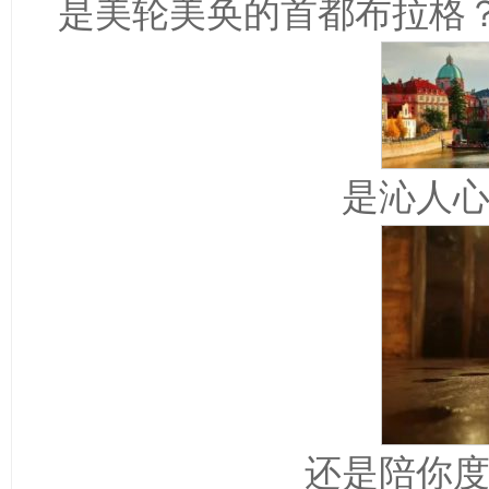
是美轮美奂的首都布拉格
是沁人
还是陪你