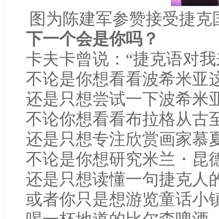
图为陈建军参赞接受捷克国
下一个会是你吗？
卡夫卡曾说：“捷克语对我
不论是你想看看波希米亚
还是只想尝试一下波希米
不论你想看看布拉格从古
还是只想专注欣赏画家慕
不论是你想研究米兰・昆
还是只想读懂一句捷克人
或者你只是想游览童话小