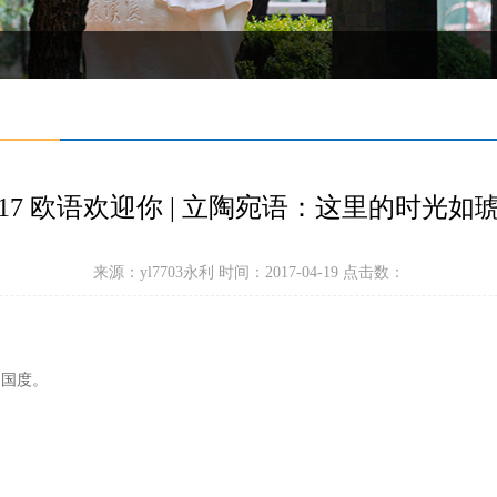
017 欧语欢迎你 | 立陶宛语：这里的时光如
来源：yl7703永利 时间：2017-04-19 点击数：
的国度。