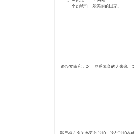
一个如琥珀一般美丽的国家。
谈起立陶宛，对于熟悉体育的人来说，
那里盛产多姿多彩的琥珀，这些琥珀在