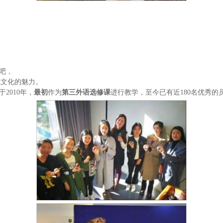
吧，
宛文化的魅力。
于2010年，
最初
作为
第三外语选修课
进行教学，至今已有近180名优秀的