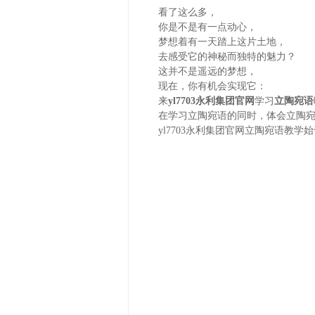
看了这么多，
你是不是有一点动心，
梦想着有一天踏上这片土地，
去感受它的神秘而独特的魅力？
这并不是遥远的梦想，
现在，你有机会实现它：
来
yl7703永利集团官网
学习
立陶宛语
在学习立陶宛语的同时，体会立陶
yl7703永利集团官网立陶宛语教学始