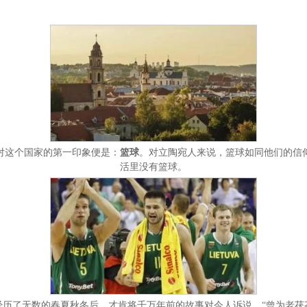
对这个国家的第一印象便是：
篮球
。对立陶宛人来说，篮球如同他们的信
活里没有篮球。
经历了无数的春夏秋冬后，才肯将千万年前的故事对今人诉说，“曾为老茯