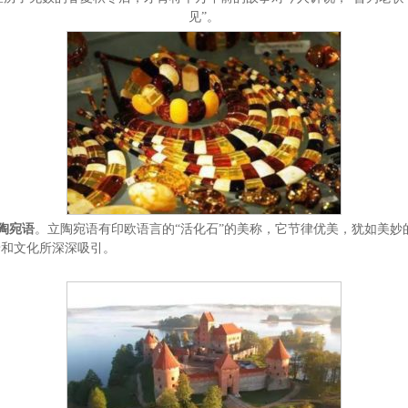
见”。
陶宛语
。立陶宛语有印欧语言的“活化石”的美称，它节律优美，犹如美妙
景和文化所深深吸引。