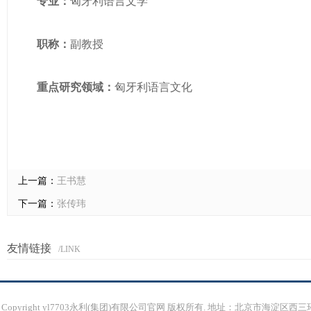
专业：
匈牙利语言文学
职称：
副教授
重点研究领域：
匈牙利语言文化
上一篇：
王书慧
下一篇：
张传玮
友情链接
/LINK
Copyright yl7703永利(集团)有限公司官网 版权所有. 地址：北京市海淀区西三环北路2