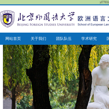
yl77
网站首页
关于我们
团队队伍
学术研究