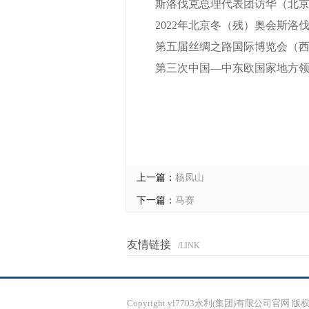
斯洛伐克总理代表团访华（北京，
2022年北京冬（残）奥会斯洛伐
第五届丝绸之路国际博览会（西安
第三次中国—中东欧国家地方领导
上一篇：
杨凤山
下一篇：
马赛
友情链接
/LINK
Copyright yl7703永利(集团)有限公司官网 版