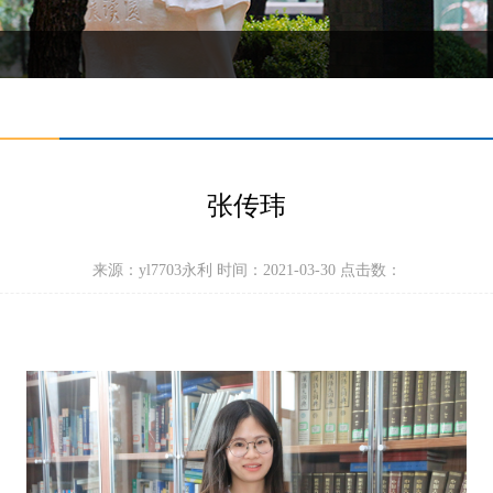
张传玮
来源：yl7703永利 时间：2021-03-30 点击数：