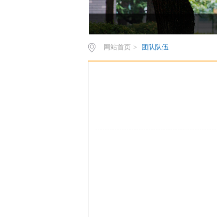
网站首页
>
团队队伍