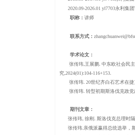
2020.09-2026.01 yl77
职称：
讲师
联系方式：
zhangchuanwei@bfsu
学术论文：
张传玮,王展鹏. 中东欧社会民
究,2024(01):104-116+153.
张传玮. 20世纪齐白石艺术在捷克斯洛伐
张传玮. 转型初期斯洛伐克政党政治对
期刊文章：
张传玮, 徐刚. 斯洛伐克总理时隔17年
张传玮.亲俄派赢得总统选举，斯洛伐克“