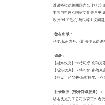
维谢格拉德集团国家合作模式研究
中国与中东欧国家文化关系史研
欧洲“难民危机”与民粹主义问
教材出版：
张传玮,南力丹,《斯洛伐克语讲中国
译著：
【斯洛伐克】卡特莉娜·克勒克索娃等
【斯洛伐克】卡特莉娜·克勒克索娃等
【捷克】约瑟夫·海兹拉尔.《齐白石
社会服务（部分口译服务）：
斯洛伐克孔子公司教育工作者代