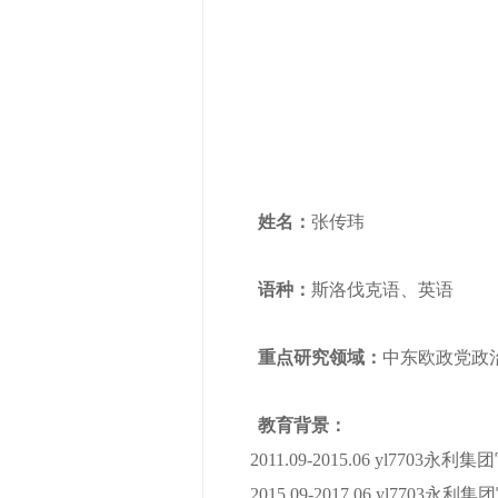
姓名：
张传玮
语种：
斯洛伐克语、英语
重点研究领域：
中东欧政党政
教育背景：
2011.09-2015.06 yl770
2015.09-2017.06 yl770