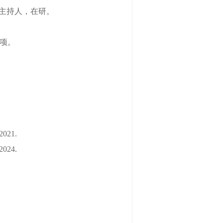
目主持人，在研。
。
结项。
21.
24.