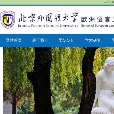
yl77
网站首页
关于我们
团队队伍
学术研究