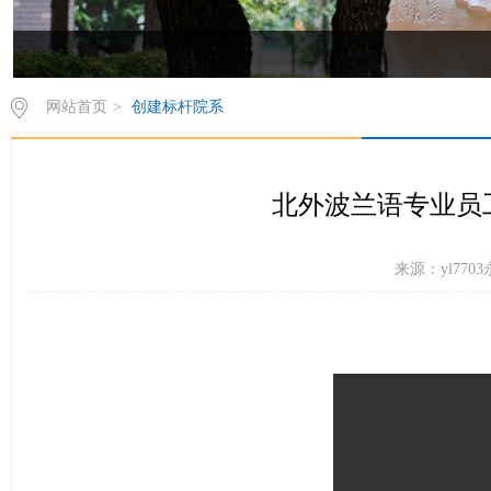
网站首页
>
创建标杆院系
北外波兰语专业员
来源：yl7703