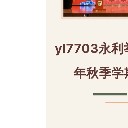
yl7703永利
年秋季学
_
_