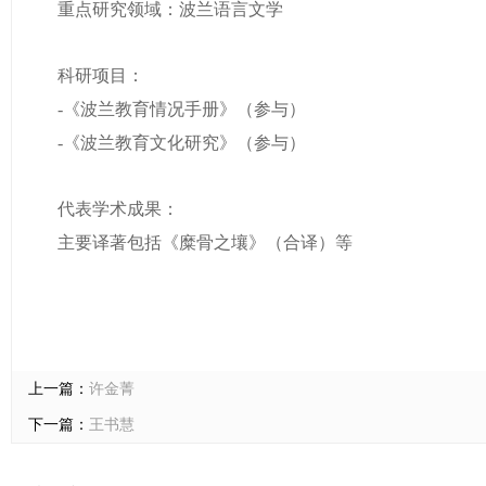
重点研究领域：波兰语言文学
科研项目：
-《波兰教育情况手册》（参与）
-《波兰教育文化研究》（参与）
代表学术成果：
主要译著包括《糜骨之壤》（合译）等
上一篇：
许金菁
下一篇：
王书慧