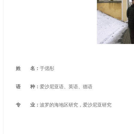
姓 名：
于偲彤
语 种：
爱沙尼亚语、英语、德语
专 业：
波罗的海地区研究，爱沙尼亚研究